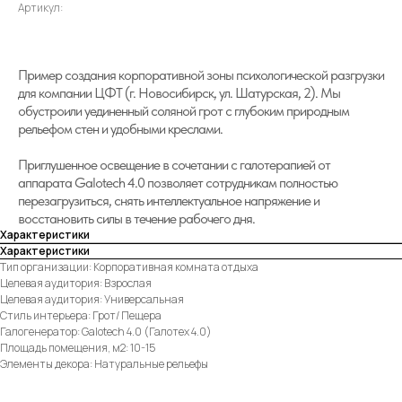
Артикул:
Пример создания корпоративной зоны психологической разгрузки
для компании ЦФТ (г. Новосибирск, ул. Шатурская, 2). Мы
обустроили уединенный соляной грот с глубоким природным
рельефом стен и удобными креслами.
Приглушенное освещение в сочетании с галотерапией от
аппарата Galotech 4.0 позволяет сотрудникам полностью
перезагрузиться, снять интеллектуальное напряжение и
восстановить силы в течение рабочего дня.
Характеристики
Характеристики
Тип организации: Корпоративная комната отдыха
Целевая аудитория: Взрослая
Целевая аудитория: Универсальная
Стиль интерьера: Грот/ Пещера
Галогенератор: Galotech 4.0 (Галотех 4.0)
Площадь помещения, м2: 10-15
Элементы декора: Натуральные рельефы