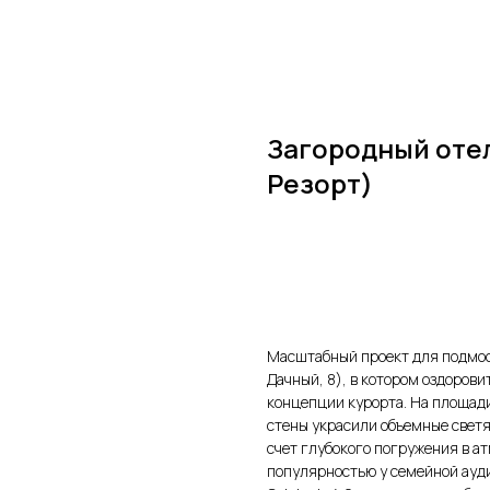
Загородный отел
Резорт)
Заказать расчет
Масштабный проект для подмоск
Дачный, 8), в котором оздоров
концепции курорта. На площади
стены украсили объемные светя
счет глубокого погружения в а
популярностью у семейной ауди