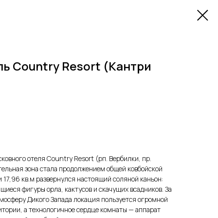
ь Country Resort (Кантри
овного отеля Country Resort (рп. Вербилки, пр.
ительная зона стала продолжением общей ковбойской
 17,96 кв.м развернулся настоящий соляной каньон:
щиеся фигуры орла, кактусов и скачущих всадников. За
тмосферу Дикого Запада локация пользуется огромной
тории, а технологичное сердце комнаты — аппарат