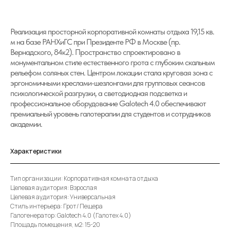
Реализация просторной корпоративной комнаты отдыха 19,15 кв.
м на базе РАНХиГС при Президенте РФ в Москве (пр.
Вернадского, 84к2). Пространство спроектировано в
монументальном стиле естественного грота с глубоким скальным
рельефом соляных стен. Центром локации стала круговая зона с
эргономичными креслами-шезлонгами для групповых сеансов
психологической разгрузки, а светодиодная подсветка и
профессиональное оборудование Galotech 4.0 обеспечивают
премиальный уровень галотерапии для студентов и сотрудников
академии.
Характеристики
Тип организации: Корпоративная комната отдыха
Целевая аудитория: Взрослая
Целевая аудитория: Универсальная
Стиль интерьера: Грот/ Пещера
Галогенератор: Galotech 4.0 (Галотех 4.0)
Площадь помещения, м2: 15-20