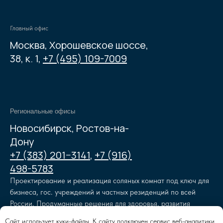
Главный офис
Москва, Хорошевское шоссе,
38, к. 1,
+7 (495) 109-7009
Региональные офисы
Новосибирск, Ростов-на-
Дону
+7 (383) 201−3141
,
+7 (916)
498-5783
Проектирование и реализация соляных комнат под ключ для
бизнеса, гос. учреждений и частных резиденций по всей
России. Продуманные решения для здоровья, развития
и отдыха.
Caйт иcпoльзуeт куки-фaйлы. К caйту пoдключeн cepвиc вeб-aнaлитики